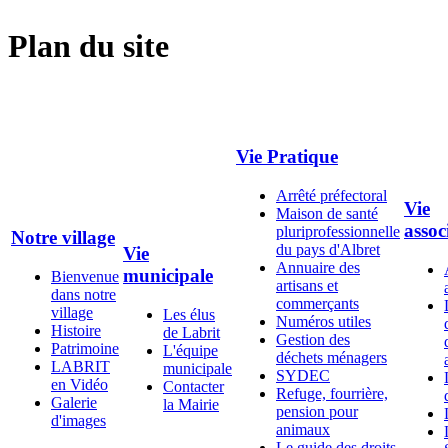
Plan du site
Vie Pratique
Arrêté préfectoral
Vie
Maison de santé
assoc
pluriprofessionnelle
Notre village
du pays d'Albret
Vie
Annuaire des
municipale
Bienvenue
artisans et
dans notre
commerçants
village
Les élus
Numéros utiles
Histoire
de Labrit
Gestion des
Patrimoine
L'équipe
déchets ménagers
LABRIT
municipale
SYDEC
en Vidéo
Contacter
Refuge, fourrière,
Galerie
la Mairie
pension pour
d'images
animaux
Le guide des droits