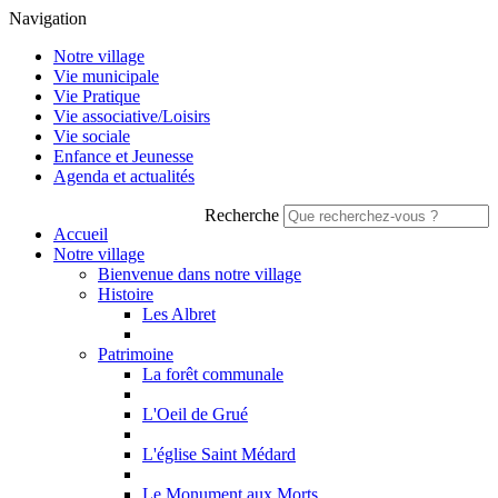
Navigation
Notre village
Vie municipale
Vie Pratique
Vie associative/Loisirs
Vie sociale
Enfance et Jeunesse
Agenda et actualités
Recherche
Accueil
Notre village
Bienvenue dans notre village
Histoire
Les Albret
Patrimoine
La forêt communale
L'Oeil de Grué
L'église Saint Médard
Le Monument aux Morts